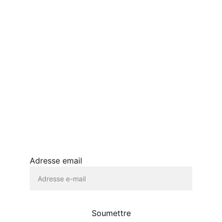
Yaguel Didier
Boulevard Raspail , Paris 75145, France
© 2024. All rights reserved.
Adresse email
Soumettre